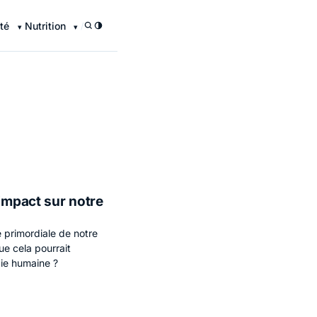
té
Nutrition
/
 impact sur notre
 primordiale de notre
ue cela pourrait
gie humaine ?