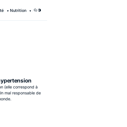
té
Nutrition
/
 hypertension
n (elle correspond à
. Un mal responsable de
monde.